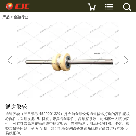
写评论
产品
>
金融行业
通
道
胶
轮
名
字
邮
箱
通道胶轮
主
通道胶轮（品目编号 4520001329）是专为金融设备通道输送打造的高性能核
心配件，采用发泡 PU 材质，兼具高耐磨性、高摩擦系数、耐水解三大核心特
题
性，可在钞票高速传输通道中稳定贴合、精准输送，彻底杜绝打滑、卡钞、磨
损过快等问题，是 ATM 机、清分机等金融设备通道系统稳定高效运行的核心
易损配件。
内