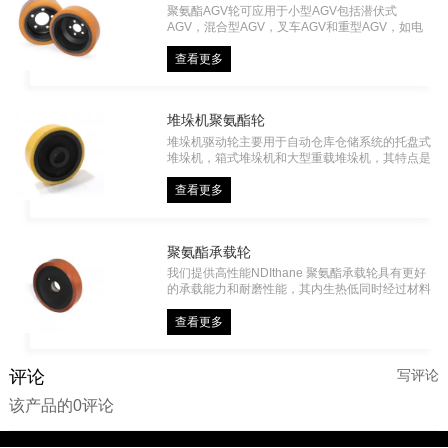
聚氨酯AGV轮可应用于小型AGV包括潜伏式
AGV，混合型AGV，叉车AGV和重型AGV，如电
动平车。 雅力德可根据车辆的使用情况来研发生
产多种型号，以满足地面附着力，地面油污，地面
查看更多
潮湿有水，金属碎片，不同的承载力等要求。可选
直径从150mm到1200mm，最大载荷可达40吨。
堆垛机聚氨酯轮
堆垛机驱动轮主要用于自动仓库仓储系统的托盘式
堆垛机，箱式堆垛机和大型重载堆垛机，其特点是
可承受重载，可实现快速启停，长期在钢轨上运行
和启停，不出现脱胶，撕裂和掉粉等现象，比常规
查看更多
聚氨酯轮使用寿命更长。
聚氨酯承载轮
我们提供高性能NDIthane 聚氨酯承载轮具有更好
的承载能力和耐磨性能，其内生热低同时经过材料
的特殊工艺，赋予其极佳的动态性能，使其最高滚
动速度可达14km/h, 耐冲击性能优异，主要应用于
查看更多
工程机械，农用机械，及轨道车辆及其他工业车辆
等。
评论
写评论
该产品的0评论