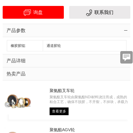
容
询盘
联系我们
产品参数
橡胶胶辊:
通道胶轮
验
产品详细
证
码
热卖产品
聚氨酯叉车轮
聚氨酯叉车轮由聚氨酯NDI材料浇注而成，成熟的
粘合工艺，确保不脱胶，不开裂，不掉块，承载力
大，主要应用于电动叉车、仓储物流车、自动化车
辆等。
查看更多
聚氨酯AGV轮