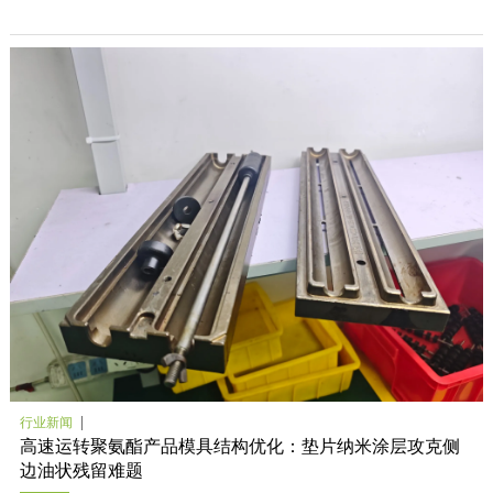
行业新闻
高速运转聚氨酯产品模具结构优化：垫片纳米涂层攻克侧
边油状残留难题