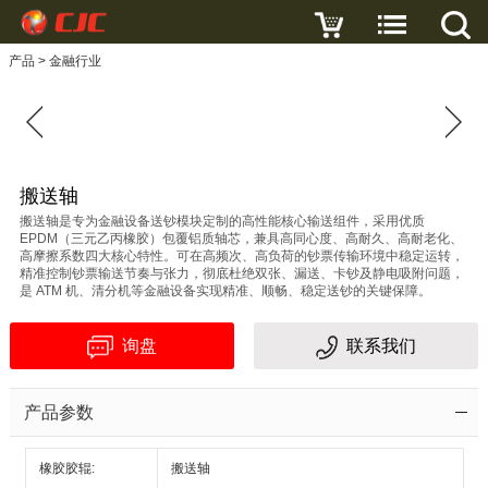
写评论
产品
>
金融行业
搬
送
轴
名
搬送轴
搬送轴是专为金融设备送钞模块定制的高性能核心输送组件，采用优质
字
EPDM（三元乙丙橡胶）包覆铝质轴芯，兼具高同心度、高耐久、高耐老化、
高摩擦系数四大核心特性。可在高频次、高负荷的钞票传输环境中稳定运转，
精准控制钞票输送节奏与张力，彻底杜绝双张、漏送、卡钞及静电吸附问题，
邮
是 ATM 机、清分机等金融设备实现精准、顺畅、稳定送钞的关键保障。
箱
询盘
联系我们
主
产品参数
题
橡胶胶辊:
搬送轴
内