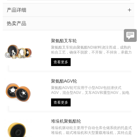
产品详细
容
热卖产品
聚氨酯叉车轮
聚氨酯叉车轮由聚氨酯NDI材料浇注而成，成熟的
验
粘合工艺，确保不脱胶，不开裂，不掉块，承载力
大，主要应用于电动叉车、仓储物流车、自动化车
辆等。
查看更多
证
码
聚氨酯AGV轮
聚氨酯AGV轮可应用于小型AGV包括潜伏式
AGV，混合型AGV，叉车AGV和重型AGV，如电
动平车。 雅力德可根据车辆的使用情况来研发生
产多种型号，以满足地面附着力，地面油污，地面
查看更多
潮湿有水，金属碎片，不同的承载力等要求。可选
直径从150mm到1200mm，最大载荷可达40吨。
堆垛机聚氨酯轮
堆垛机驱动轮主要用于自动仓库仓储系统的托盘式
堆垛机，箱式堆垛机和大型重载堆垛机，其特点是