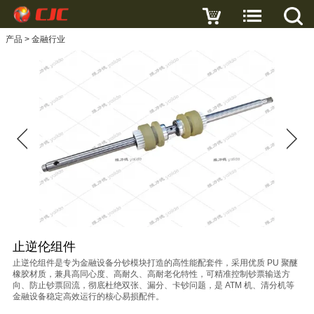
写评论
产品
>
金融行业
止
逆
伦
组
件
名
字
邮
箱
止逆伦组件
主
止逆伦组件是专为金融设备分钞模块打造的高性能配套件，采用优质 PU 聚醚
橡胶材质，兼具高同心度、高耐久、高耐老化特性，可精准控制钞票输送方
题
向、防止钞票回流，彻底杜绝双张、漏分、卡钞问题，是 ATM 机、清分机等
金融设备稳定高效运行的核心易损配件。
内