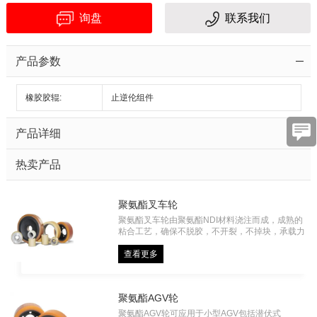
询盘
联系我们
容
产品参数
橡胶胶辊:
止逆伦组件
验
产品详细
证
热卖产品
码
聚氨酯叉车轮
聚氨酯叉车轮由聚氨酯NDI材料浇注而成，成熟的
粘合工艺，确保不脱胶，不开裂，不掉块，承载力
大，主要应用于电动叉车、仓储物流车、自动化车
辆等。
查看更多
聚氨酯AGV轮
聚氨酯AGV轮可应用于小型AGV包括潜伏式