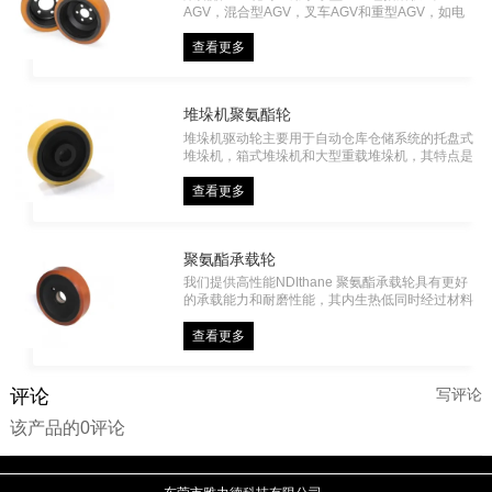
AGV，混合型AGV，叉车AGV和重型AGV，如电
动平车。 雅力德可根据车辆的使用情况来研发生
产多种型号，以满足地面附着力，地面油污，地面
查看更多
潮湿有水，金属碎片，不同的承载力等要求。可选
直径从150mm到1200mm，最大载荷可达40吨。
堆垛机聚氨酯轮
堆垛机驱动轮主要用于自动仓库仓储系统的托盘式
堆垛机，箱式堆垛机和大型重载堆垛机，其特点是
可承受重载，可实现快速启停，长期在钢轨上运行
和启停，不出现脱胶，撕裂和掉粉等现象，比常规
查看更多
聚氨酯轮使用寿命更长。
聚氨酯承载轮
我们提供高性能NDIthane 聚氨酯承载轮具有更好
的承载能力和耐磨性能，其内生热低同时经过材料
的特殊工艺，赋予其极佳的动态性能，使其最高滚
动速度可达14km/h, 耐冲击性能优异，主要应用于
查看更多
工程机械，农用机械，及轨道车辆及其他工业车辆
等。
评论
写评论
该产品的0评论