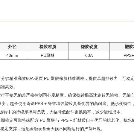
外径
橡胶材质
橡胶硬度
塑胶
40mm
PU聚醚
60A
PPS
分钞精准高效60A 硬度 PU 聚醚橡胶精准调校，提供卓越抓钞力，可
 精准高效。
运行平稳无偏差严格控制同心度精度，确保捻钞棍高速旋转无跳动、无偏
低形变，超长使用寿命PPS + 纤维增强塑胶具备优异的高耐磨、低形变特性，搭
高频运转中的持续摩擦与负载，大幅降低配件更换频率，减少运维成本。
期稳定可靠特殊配方 PU 聚醚与 PPS + 纤材质自带优异的抗老化、
供稳定支撑，适配金融设备全天候不间断运行的严苛环境。