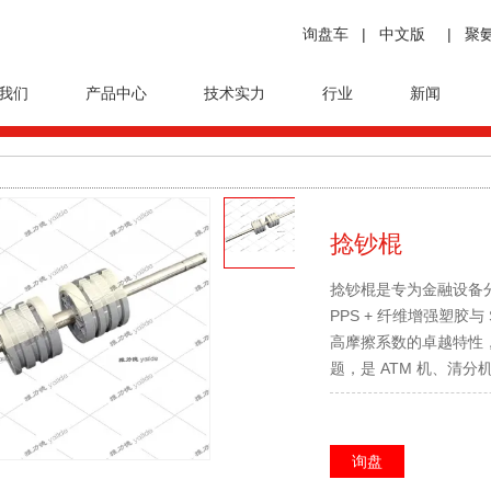
询盘车
|
中文版
|
聚
我们
产品中心
技术实力
行业
新闻
捻钞棍
捻钞棍是专为金融设备分
PPS + 纤维增强塑胶
高摩擦系数的卓越特性
题，是 ATM 机、清
询盘