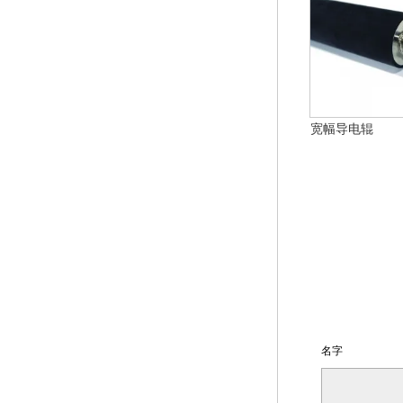
宽幅导电辊
名字