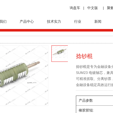
询盘车
|
中文版
|
聚
我们
产品中心
技术实力
行业
新闻
捻钞棍
捻钞棍是专为金融设备分
SUM23 电镀轴芯，
可精准抓取、分离钞票，
金融设备稳定高效运行
产品参数
橡胶胶辊: